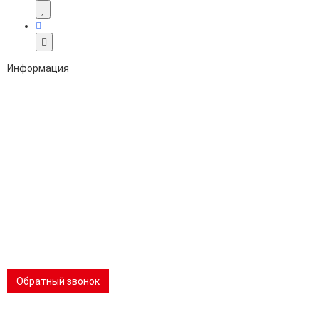
Информация
Адрес:
196247, Санкт-Петербург, Ленинский пр., д.151, офис 805
Эл.почта:
info@stanki-spb.com
Тел.:
раб:
8 (800) 301-73-76
сот:
8 (981) 862-00-06
Телеграм:
8 (981) 862-00-06
📢 Telegram-канал
Обратный звонок