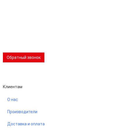
Эл.почта:
info@stanki-spb.com
Тел.:
раб:
8 (800) 301-73-76
сот:
8 (981) 862-00-06
Телеграм:
8 (981) 862-00-06
📢 Telegram-канал
Обратный звонок
Performance-маркетинг
Emisart & ArtLiberty
Клиентам
О нас
Производители
Доставка и оплата