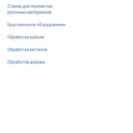
Станки для перемотки
рулонных материалов
Брусовальное оборудование
Обработка кабеля
Обработка металла
Обработка дерева
© 2026 Станкомастеринструмент — станки и оборудование
для предприятий. Сайт носит информационный характер, не
является публичной офертой.
ООО «ПКФ СМИ» ОГРН - 1217800042987, ИНН - 7810915383