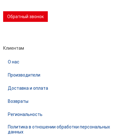
📢 Telegram-канал
Обратный звонок
Performance-маркетинг
Emisart & ArtLiberty
Клиентам
О нас
Производители
Доставка и оплата
Возвраты
Региональность
Политика в отношении обработки персональных
данных