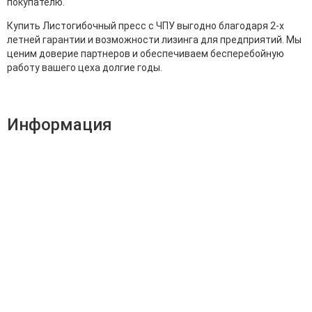
покупателю.
Купить Листогибочный пресс с ЧПУ выгодно благодаря 2-х
летней гарантии и возможности лизинга для предприятий. Мы
ценим доверие партнеров и обеспечиваем бесперебойную
работу вашего цеха долгие годы.
Информация
Адрес:
196247, Санкт-Петербург, Ленинский пр., д.151, офис
805
Эл.почта:
info@stanki-spb.com
Тел.:
раб:
8 (800) 301-73-76
сот:
8 (981) 862-00-06
Телеграм:
8 (981) 862-00-06