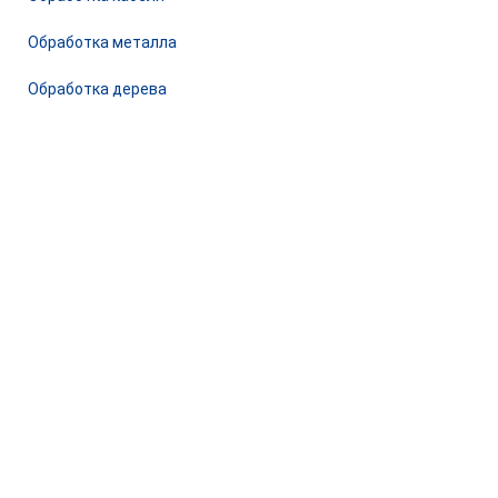
Обработка металла
Обработка дерева
© 2026 Станкомастеринструмент — станки и оборудование
для предприятий. Сайт носит информационный характер, не
является публичной офертой.
ООО «ПКФ СМИ» ОГРН - 1217800042987, ИНН - 7810915383