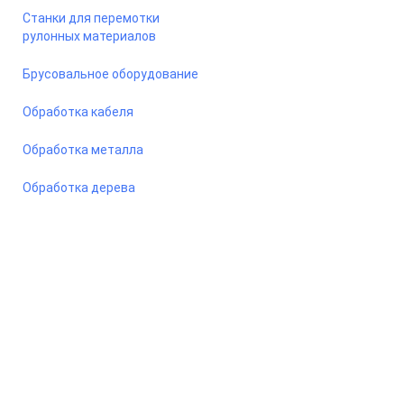
Станки для перемотки
рулонных материалов
Брусовальное оборудование
Обработка кабеля
Обработка металла
Обработка дерева
© 2026 Станкомастеринструмент — станки и оборудование
для предприятий. Сайт носит информационный характер, не
является публичной офертой.
ООО «ПКФ СМИ» ОГРН - 1217800042987, ИНН - 7810915383