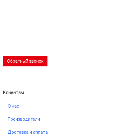
Эл.почта:
info@stanki-spb.com
Тел.:
раб:
8 (800) 301-73-76
сот:
8 (981) 862-00-06
Телеграм:
8 (981) 862-00-06
📢 Telegram-канал
Обратный звонок
Performance-маркетинг
Emisart & ArtLiberty
Клиентам
О нас
Производители
Доставка и оплата