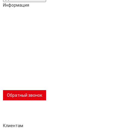
Информация
Адрес:
196247, Санкт-Петербург, Ленинский пр., д.151, офис 805
Эл.почта:
info@stanki-spb.com
Тел.:
раб:
8 (800) 301-73-76
сот:
8 (981) 862-00-06
Телеграм:
8 (981) 862-00-06
📢 Telegram-канал
Обратный звонок
Performance-маркетинг
Emisart & ArtLiberty
Клиентам