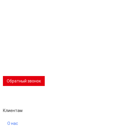
Адрес:
196247, Санкт-Петербург, Ленинский пр., д.151, офис 805
Эл.почта:
info@stanki-spb.com
Тел.:
раб:
8 (800) 301-73-76
сот:
8 (981) 862-00-06
Телеграм:
8 (981) 862-00-06
📢 Telegram-канал
Обратный звонок
Performance-маркетинг
Emisart & ArtLiberty
Клиентам
О нас