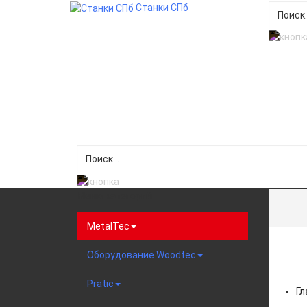
Станки СПб
Меню категорий
MetalTec
Оборудование Woodtec
Pratic
Гл