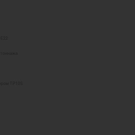
 E22
 тоннажа
ером TP10S