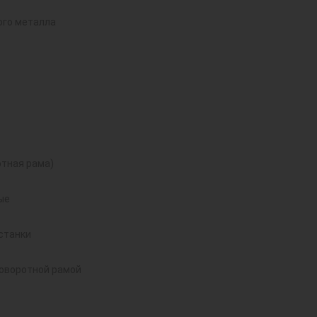
ого металла
тная рама)
ые
станки
поворотной рамой