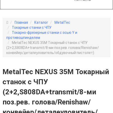
Главная
Каталог
MetalTec
Токарные станки с ЧПУ
Токарно-фрезерные станки с осью Y и
противошпинделем
MetalTec NEXUS 35M Токарный станок с ЧПУ
(2+2,S808DA+transmit/8-ми поз.рев. голова/Renishaw/
конвейер/деталеуловитель/обдувочный пистолет)
MetalTec NEXUS 35M Токарный
станок с ЧПУ
(2+2,S808DA+transmit/8-ми
поз.рев. голова/Renishaw/
конвейер/деталеуловитель/