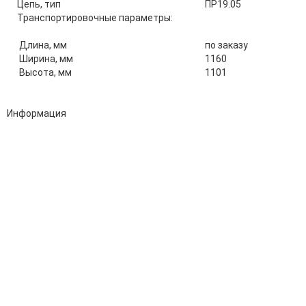
Цепь, тип
ПР19.05
Транспортировочные параметры:
Длина, мм
по заказу
Ширина, мм
1160
Высота, мм
1101
Информация
Адрес:
196247, Санкт-Петербург, Ленинский пр., д.151, офис 805
Эл.почта:
info@stanki-spb.com
Тел.:
раб:
8 (800) 301-73-76
сот:
8 (981) 862-00-06
Телеграм:
8 (981) 862-00-06
📢 Telegram-канал