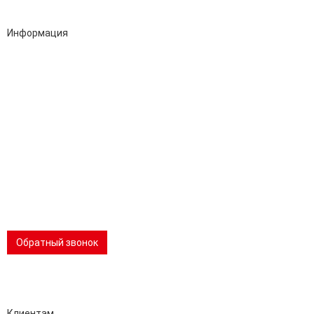
Информация
Адрес:
196247, Санкт-Петербург, Ленинский пр., д.151, офис 805
Эл.почта:
info@stanki-spb.com
Тел.:
раб:
8 (800) 301-73-76
сот:
8 (981) 862-00-06
Телеграм:
8 (981) 862-00-06
📢 Telegram-канал
Обратный звонок
Performance-маркетинг
Emisart & ArtLiberty
Клиентам