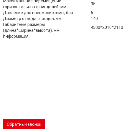
Максимальное перемещение
35
горизонтальных шпинделей, мм
Давление для пневмосистемы, бар.
6
Диаметр отвода отходов, мм
140
Габаритные размеры
4500*2010*2110
(длина*ширина*высота), мм
Информация
Адрес:
196247, Санкт-Петербург, Ленинский пр., д.151, офис 805
Эл.почта:
info@stanki-spb.com
Тел.:
раб:
8 (800) 301-73-76
сот:
8 (981) 862-00-06
Телеграм:
8 (981) 862-00-06
📢 Telegram-канал
Обратный звонок