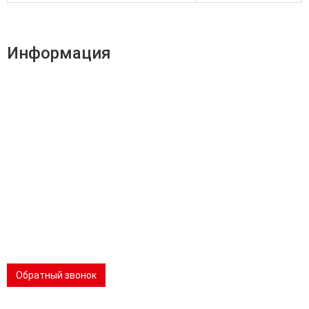
Информация
Адрес:
196247, Санкт-Петербург, Ленинский пр., д.151, офис
805
Эл.почта:
info@stanki-spb.com
Тел.:
раб:
8 (800) 301-73-76
сот:
8 (981) 862-00-06
Телеграм:
8 (981) 862-00-06
📢 Telegram-канал
Обратный звонок