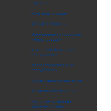
USR IOT
Намоточные станки
АЛТАЙЛЕСТЕХМАШ
Оборудование для обработки
кабеля/провода
Металлообрабатывающее
оборудование
Деревообрабатывающее
оборудование
Шкафы сушильные вакуумные
Мойки самообслуживания
Расточные головки для
фрезерного станка