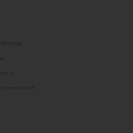
тная рама)
ые
станки
поворотной рамой