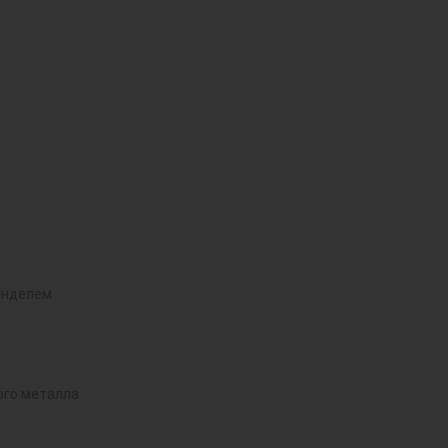
инделем
ого металла