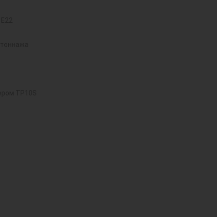
 E22
 тоннажа
ером TP10S