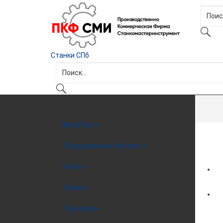
Станки СПб
Меню категорий
MetalTec
Оборудование Woodtec
Pratic
Stalex
Topstanki