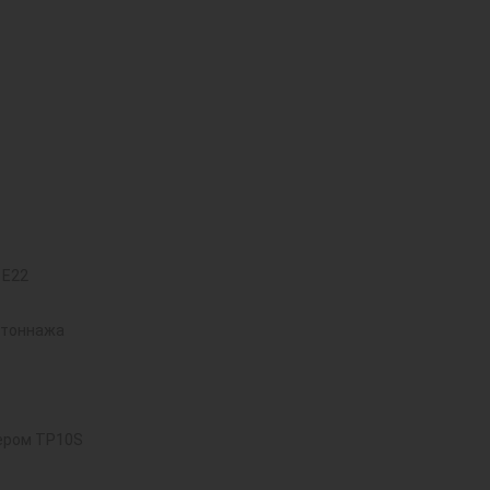
 E22
 тоннажа
ером TP10S