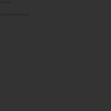
станки
поворотной рамой