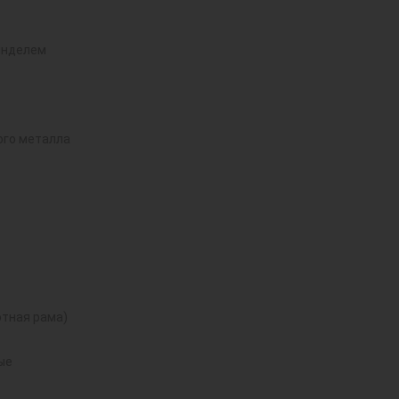
инделем
ого металла
тная рама)
ые