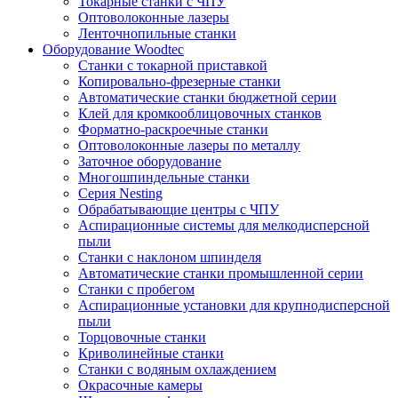
Токарные станки с ЧПУ
Оптоволоконные лазеры
Ленточнопильные станки
Оборудование Woodtec
Станки с токарной приставкой
Копировально-фрезерные станки
Автоматические станки бюджетной серии
Клей для кромкооблицовочных станков
Форматно-раскроечные станки
Оптоволоконные лазеры по металлу
Заточное оборудование
Многошпиндельные станки
Серия Nesting
Обрабатывающие центры с ЧПУ
Аспирационные системы для мелкодисперсной
пыли
Станки с наклоном шпинделя
Автоматические станки промышленной серии
Станки с пробегом
Аспирационные установки для крупнодисперсной
пыли
Торцовочные станки
Криволинейные станки
Станки с водяным охлаждением
Окрасочные камеры