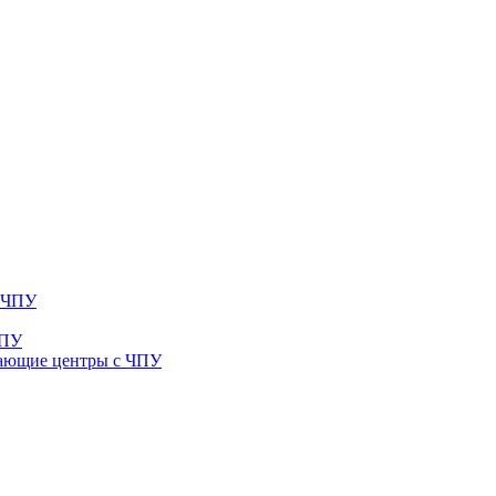
с ЧПУ
ЧПУ
ающие центры с ЧПУ