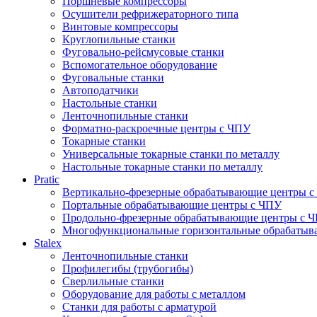
Поршневые компрессоры
Осушители рефрижераторного типа
Винтовые компрессоры
Круглопильные станки
Фуговально-рейсмусовые станки
Вспомогательное оборудование
Фуговальные станки
Автоподатчики
Настольные станки
Ленточнопильные станки
Форматно-раскроечные центры с ЧПУ
Токарные станки
Универсальные токарные станки по металлу
Настольные токарные станки по металлу
Pratic
Вертикально-фрезерные обрабатывающие центры 
Портальные обрабатывающие центры с ЧПУ
Продольно-фрезерные обрабатывающие центры с 
Многофункциональные горизонтальные обрабатыв
Stalex
Ленточнопильные станки
Профилегибы (трубогибы)
Сверлильные станки
Оборудование для работы с металлом
Станки для работы с арматурой