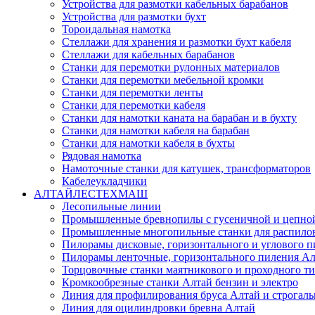
Устройства для размотки кабельных барабанов
Устройства для размотки бухт
Тороидальная намотка
Стеллажи для хранения и размотки бухт кабеля
Стеллажи для кабельных барабанов
Станки для перемотки рулонных материалов
Станки для перемотки мебельной кромки
Станки для перемотки ленты
Станки для перемотки кабеля
Станки для намотки каната на барабан и в бухту
Станки для намотки кабеля на барабан
Станки для намотки кабеля в бухты
Рядовая намотка
Намоточные станки для катушек, трансформаторов
Кабелеукладчики
АЛТАЙЛЕСТЕХМАШ
Лесопильные линии
Промышленные бревнопилы с гусеничной и цепной
Промышленные многопильные станки для распиловк
Пилорамы дисковые, горизонтального и углового п
Пилорамы ленточные, горизонтального пиления Ал
Торцовочные станки маятникового и проходного т
Кромкообрезные станки Алтай бензин и электро
Линия для профилирования бруса Алтай и строгал
Линия для оцилиндровки бревна Алтай