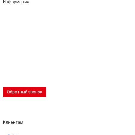
Информация
Адрес:
196247, Санкт-Петербург, Ленинский пр., д.151, офис 805
Эл.почта:
info@stanki-spb.com
Тел.:
раб:
8 (800) 301-73-76
сот:
8 (981) 862-00-06
Телеграм:
8 (981) 862-00-06
📢 Telegram-канал
Обратный звонок
Performance-маркетинг
Emisart & ArtLiberty
Клиентам