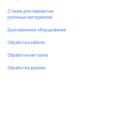
Станки для перемотки
рулонных материалов
Брусовальное оборудование
Обработка кабеля
Обработка металла
Обработка дерева
© 2026 Станкомастеринструмент — станки и оборудование
для предприятий. Сайт носит информационный характер, не
является публичной офертой.
ООО «ПКФ СМИ» ОГРН - 1217800042987, ИНН - 7810915383