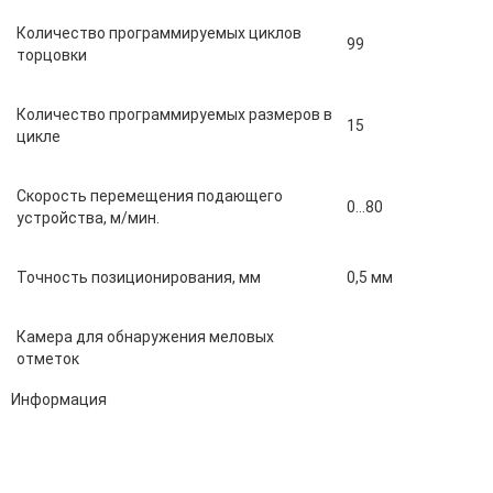
Количество программируемых циклов
99
торцовки
Количество программируемых размеров в
15
цикле
Скорость перемещения подающего
0…80
устройства, м/мин.
Точность позиционирования, мм
0,5 мм
Камера для обнаружения меловых
отметок
Информация
Адрес:
196247, Санкт-Петербург, Ленинский пр., д.151, офис 805