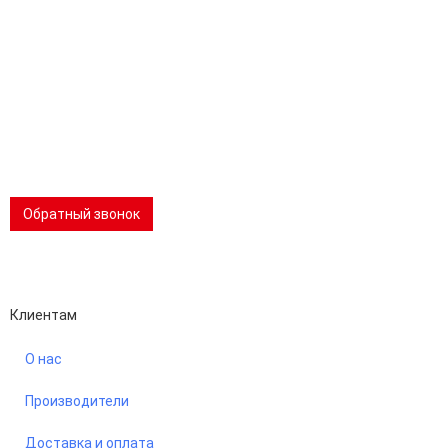
Эл.почта:
info@stanki-spb.com
Тел.:
раб:
8 (800) 301-73-76
сот:
8 (981) 862-00-06
Телеграм:
8 (981) 862-00-06
📢 Telegram-канал
Обратный звонок
Performance-маркетинг
Emisart & ArtLiberty
Клиентам
О нас
Производители
Доставка и оплата