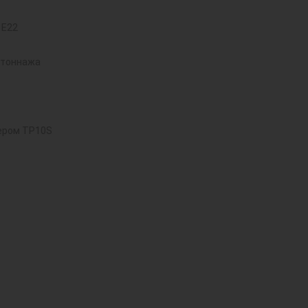
 E22
 тоннажа
ером TP10S