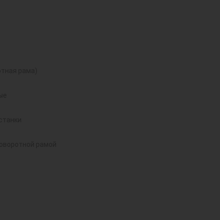
тная рама)
ые
станки
поворотной рамой