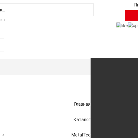
П
Главная
Каталог
MetalTec