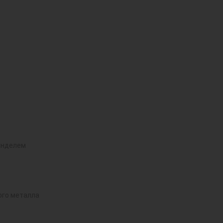
инделем
ого металла