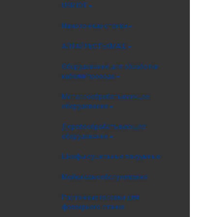
USR IOT
Намоточные станки
АЛТАЙЛЕСТЕХМАШ
Оборудование для обработки
кабеля/провода
Металлообрабатывающее
оборудование
Деревообрабатывающее
оборудование
Шкафы сушильные вакуумные
Мойки самообслуживания
Расточные головки для
фрезерного станка