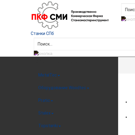
Станки СПб
Меню категорий
MetalTec
Оборудование Woodtec
Pratic
Stalex
Topstanki