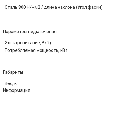
Сталь 800 Н/мм2 / длина наклона (Угол фаски)
Параметры подключения
Электропитание, В/Гц
Потребляемая мощность, кВт
Габариты
Вес, кг
Информация
Адрес:
196247, Санкт-Петербург, Ленинский пр., д.151, офис 805
Эл.почта:
info@stanki-spb.com
Тел.:
раб:
8 (800) 301-73-76
сот:
8 (981) 862-00-06