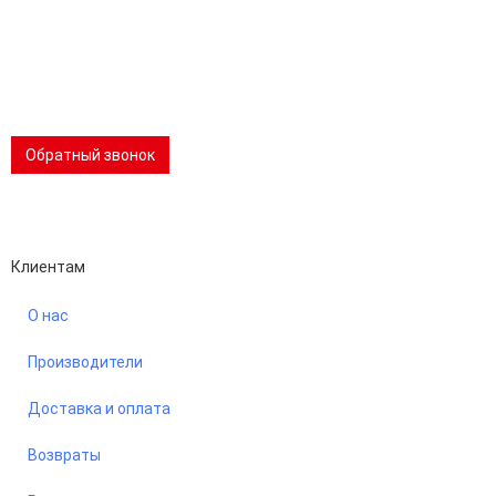
Телеграм:
8 (981) 862-00-06
📢 Telegram-канал
Обратный звонок
Performance-маркетинг
Emisart & ArtLiberty
Клиентам
О нас
Производители
Доставка и оплата
Возвраты