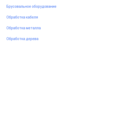
Брусовальное оборудование
Обработка кабеля
Обработка металла
Обработка дерева
© 2026 Станкомастеринструмент — станки и оборудование
для предприятий. Сайт носит информационный характер, не
является публичной офертой.
ООО «ПКФ СМИ» ОГРН - 1217800042987, ИНН - 7810915383