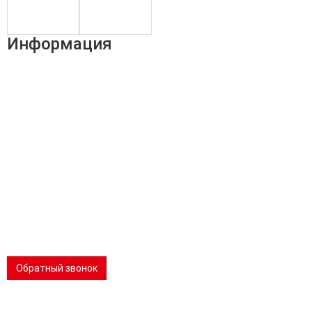
Информация
Адрес:
196247, Санкт-Петербург, Ленинский пр., д.151, офис
805
Эл.почта:
info@stanki-spb.com
Тел.:
раб:
8 (800) 301-73-76
сот:
8 (981) 862-00-06
Телеграм:
8 (981) 862-00-06
📢 Telegram-канал
Обратный звонок