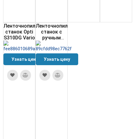
Ленточнопильный
Ленточнопильный
станок Opti
станок с
S310DG Vario
ручным
подъёмом
гидроразгрузкой
опускания
Узнать цену
Узнать цену
S20.11