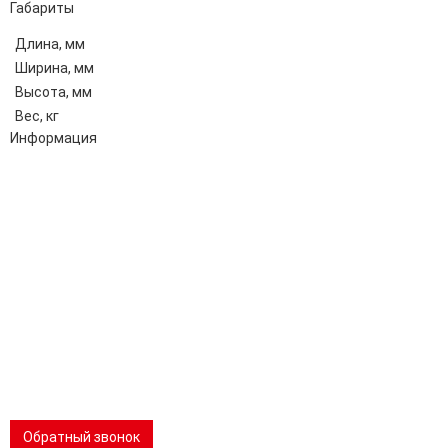
Габариты
Длина, мм
Ширина, мм
Высота, мм
Вес, кг
Информация
Адрес:
196247, Санкт-Петербург, Ленинский пр., д.151, офис 805
Эл.почта:
info@stanki-spb.com
Тел.:
раб:
8 (800) 301-73-76
сот:
8 (981) 862-00-06
Телеграм:
8 (981) 862-00-06
📢 Telegram-канал
Обратный звонок