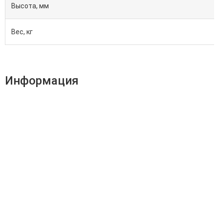
Высота, мм
Вес, кг
Информация
Адрес:
196247, Санкт-Петербург, Ленинский пр., д.151, офис
805
Эл.почта:
info@stanki-spb.com
Тел.:
раб:
8 (800) 301-73-76
сот:
8 (981) 862-00-06
Телеграм:
8 (981) 862-00-06
📢 Telegram-канал