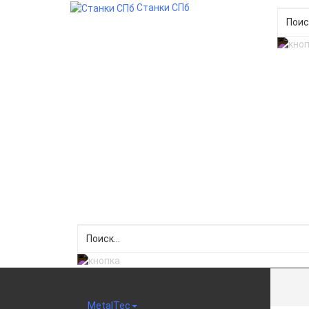
Станки СПб
Меню категорий
MetalTec