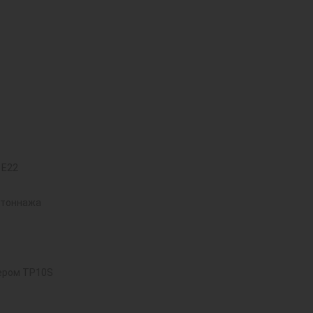
 E22
 тоннажа
ером TP10S