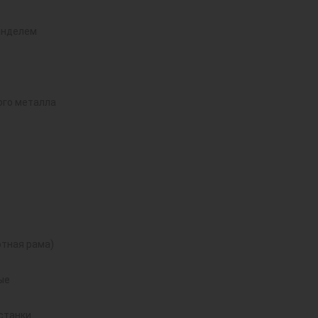
инделем
ого металла
тная рама)
ые
станки