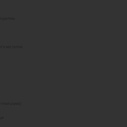
инделем
ого металла
тная рама)
ые