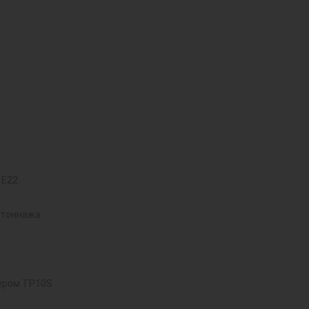
 E22
 тоннажа
ером TP10S