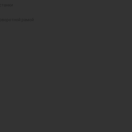
станки
поворотной рамой