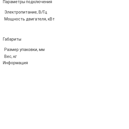
Параметры подключения
Электропитание, В/Гц
Мощность двигателя, кВт
Габариты
Размер упаковки, мм
Вес, кг
Информация
Адрес:
196247, Санкт-Петербург, Ленинский пр., д.151, офис 805
Эл.почта:
info@stanki-spb.com
Тел.:
раб:
8 (800) 301-73-76
сот:
8 (981) 862-00-06
Телеграм:
8 (981) 862-00-06