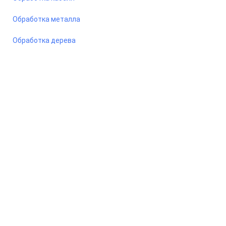
Обработка металла
Обработка дерева
© 2026 Станкомастеринструмент — станки и оборудование
для предприятий. Сайт носит информационный характер, не
является публичной офертой.
ООО «ПКФ СМИ» ОГРН - 1217800042987, ИНН - 7810915383