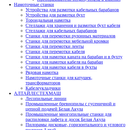
Намоточные станки
Устройства для размотки кабельных барабанов
Устройства для размотки бухт
Тороидальная намотка
Стеллажи для хранения и размотки бухт кабеля
Стеллажи для кабельных барабанов
Станки для перемотки рулонных материалов
Станки для перемотки мебельной кромки
Станки для перемотки ленты
Станки для перемотки кабеля
Станки для намотки каната на барабан и в бухту
Станки для намотки кабеля на барабан
Станки для намотки кабеля в бухты
Рядовая намотка
Намоточные станки для катушек,
трансформаторов
Кабелеукладчики
АЛТАЙЛЕСТЕХМАШ
Лесопильные линии
Промышленные бревнопилы с гусеничной и
цепной подачей Белая Акула
Промышленные многопильные станки для
распиловки лафета и досок Белая Акула
Пилорамы дисковые, горизонтального и углового
пиления Алтай