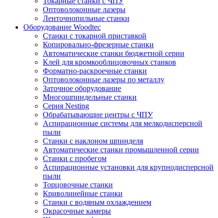
Токарные станки с ЧПУ
Оптоволоконные лазеры
Ленточнопильные станки
Оборудование Woodtec
Станки с токарной приставкой
Копировально-фрезерные станки
Автоматические станки бюджетной серии
Клей для кромкооблицовочных станков
Форматно-раскроечные станки
Оптоволоконные лазеры по металлу
Заточное оборудование
Многошпиндельные станки
Серия Nesting
Обрабатывающие центры с ЧПУ
Аспирационные системы для мелкодисперсной
пыли
Станки с наклоном шпинделя
Автоматические станки промышленной серии
Станки с пробегом
Аспирационные установки для крупнодисперсной
пыли
Торцовочные станки
Криволинейные станки
Станки с водяным охлаждением
Окрасочные камеры