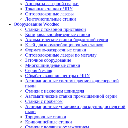
Аппараты лазерной сварки
Токарные станки с ЧПУ
Оптоволоконные лазеры
Ленточнопильные станки
Оборудование Woodtec
Станки с токарной приставкой
Копировально-фрезерные станки
Автоматические станки бюджетной серии
Клей для кромкооблицовочных станков
Форматно-раскроечные станки
Оптоволоконные лазеры по металлу
Заточное оборудование
Многошпиндельные станки
Серия Nesting
Обрабатывающие центры с ЧПУ
Аспирационные системы для мелкодисперсной
пыли
Станки с наклоном шпинделя
Автоматические станки промышленной серии
Станки с пробегом
Аспирационные установки для крупнодисперсной
пыли
Торцовочные станки
Криволинейные станки
Станки с водяным охлаждением