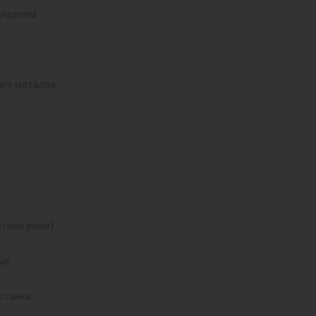
инделем
ого металла
тная рама)
ые
станки