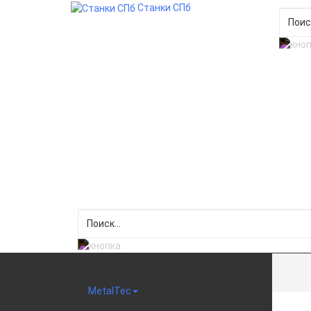
Станки СПб
Меню категорий
MetalTec