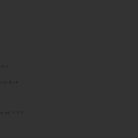
 E22
 тоннажа
ером TP10S