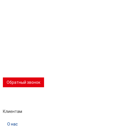
Адрес:
196247, Санкт-Петербург, Ленинский пр., д.151, офис
805
Эл.почта:
info@stanki-spb.com
Тел.:
раб:
8 (800) 301-73-76
сот:
8 (981) 862-00-06
Телеграм:
8 (981) 862-00-06
📢 Telegram-канал
Обратный звонок
Performance-маркетинг
Emisart & ArtLiberty
Клиентам
О нас