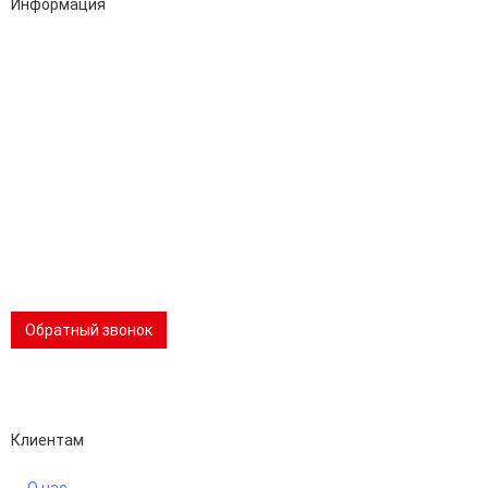
Информация
Адрес:
196247, Санкт-Петербург, Ленинский пр., д.151, офис 805
Эл.почта:
info@stanki-spb.com
Тел.:
раб:
8 (800) 301-73-76
сот:
8 (981) 862-00-06
Телеграм:
8 (981) 862-00-06
📢 Telegram-канал
Обратный звонок
Performance-маркетинг
Emisart & ArtLiberty
Клиентам