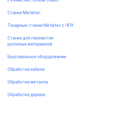
Ручные листогибы Stalex
Станки Metaltec
Токарные станки Metaltec с ЧПУ
Станки для перемотки
рулонных материалов
Брусовальное оборудование
Обработка кабеля
Обработка металла
Обработка дерева
© 2026 Станкомастеринструмент — станки и оборудование
для предприятий. Сайт носит информационный характер, не
является публичной офертой.