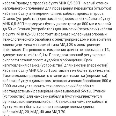
кабеля (провода, троса) в бухту МНК 0,5-50П – малый станок
напольного исполнения для проведения перемотки (отмотки)
кабеля в бухту и измерения длины кабеля, провода, троса.
Станок (устройство) для намотки (перемотки) кабеля в бухту
МНК 0,5-50П формирует бухты диаметром до 500 мм и массой
до 50 кг. Станок (устройство) для намотки (перемотки) кабеля
в бухту МНК 0,5-50П состоит из рамы с колёсными опорами,
технологического барабана с электроприводом и измерителя
длины (счётчика метража) типа МИД 20 с электронным
счётчиком. Погрешность измерения длины не превышает 1%,
дискретность счёта 0,1 м. Благодаря плавной регулировке
скорости станок прост и удобен в обращении. Срок
изготовления станка (устройства) для намотки (перемотки)
кабеля в бухту МНК 0,5-50П составляет не более трёх недель.
Также можем предложить станки для намотки (перемотки)
кабеля в бухту с диаметром технологических барабанов 800 и
1000 мм или установить технологический барабан с
нестандартными размерами наматываемой бухты. Станок
(устройство) для намотки кабеля в бухту комплектуется
ручным раскладчиком кабеля. Станок для намотки кабеля в
бухту может быть выполнен с измерителями длины
кабеля МИД 20, МИД 40 или МИД 70.