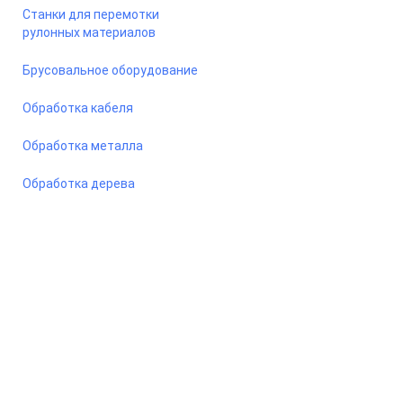
Станки для перемотки
рулонных материалов
Брусовальное оборудование
Обработка кабеля
Обработка металла
Обработка дерева
© 2026 Станкомастеринструмент — станки и оборудование
для предприятий. Сайт носит информационный характер, не
является публичной офертой.
ООО «ПКФ СМИ» ОГРН - 1217800042987, ИНН - 7810915383