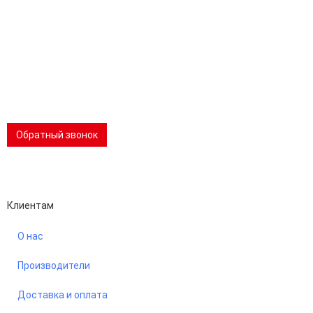
Тел.:
раб:
8 (800) 301-73-76
сот:
8 (981) 862-00-06
Телеграм:
8 (981) 862-00-06
📢 Telegram-канал
Обратный звонок
Performance-маркетинг
Emisart & ArtLiberty
Клиентам
О нас
Производители
Доставка и оплата