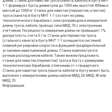
длины. Станок для намотки троса (каната, кабеля) в бухту МНТ
1-1 формирует бухты диаметром до 1000 мм, высотой 400мм и
массой до 1000 кг. Станок для намотки (перемотки, отмотки)
троса (каната) в бухту МНТ 1-1 состоит из рамы,
технологического барабана с электроприводом и измерителя
длины троса, кабеля, провода типа МИД 70 с электронным
счётчиком. Погрешность измерения длины не превышает 1%,
дискретность счёта 0,1 м. Станок для перемотки троса
(стального каната) в бухту МНТ 1-1 оснащается системой
плавной регулировки скорости и функцией предварительной
установки наматываемой длины. Станок комплектуется
ручным раскладчиком кабеля. Также можем предложить
станки для намотки (перемотки) троса в бухту с размерами
технологических барабанов, отличными от стандартного.
Станок для намотки троса (каната, кабеля) в бухту может быть
выполнен с измерителями длины кабеля МИД 20, МИД 40 или
МИД 70.
Информация
Адрес:
196247, Санкт-Петербург, Ленинский пр., д.151, офис 805
Эл.почта:
info@stanki-spb.com