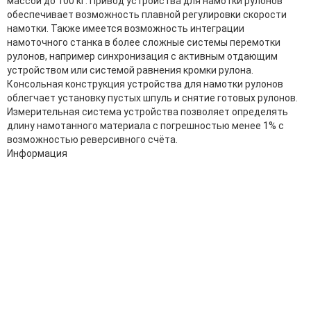
массой до 100 кг. Привод устройства для намотки рулонов
обеспечивает возможность плавной регулировки скорости
намотки. Также имеется возможность интеграции
намоточного станка в более сложные системы перемотки
рулонов, например синхронизация с активным отдающим
устройством или системой равнения кромки рулона.
Консольная конструкция устройства для намотки рулонов
облегчает установку пустых шпуль и снятие готовых рулонов.
Измерительная система устройства позволяет определять
длину намотанного материала с погрешностью менее 1% с
возможностью реверсивного счёта.
Информация
Адрес:
196247, Санкт-Петербург, Ленинский пр., д.151, офис 805
Эл.почта:
info@stanki-spb.com
Тел.:
раб:
8 (800) 301-73-76
сот:
8 (981) 862-00-06
Телеграм:
8 (981) 862-00-06