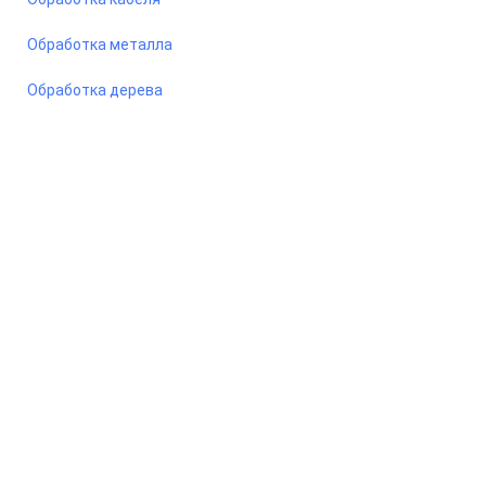
Обработка металла
Обработка дерева
© 2026 Станкомастеринструмент — станки и оборудование
для предприятий. Сайт носит информационный характер, не
является публичной офертой.
ООО «ПКФ СМИ» ОГРН - 1217800042987, ИНН - 7810915383