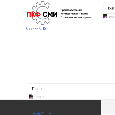
Станки СПб
Меню категорий
MetalTec