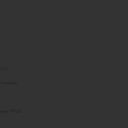
 E22
 тоннажа
ером TP10S