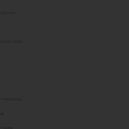
инделем
ого металла
тная рама)
ые
станки