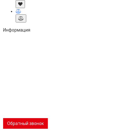
Информация
Адрес:
196247, Санкт-Петербург, Ленинский пр., д.151, офис 805
Эл.почта:
info@stanki-spb.com
Тел.:
раб:
8 (800) 301-73-76
сот:
8 (981) 862-00-06
Телеграм:
8 (981) 862-00-06
📢 Telegram-канал
Обратный звонок