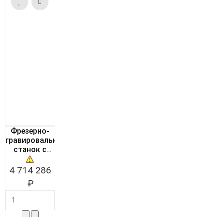
Фрезерно-
гравировальный
станок с
ЧПУ
WoodTec VA
4 714 286
2030 4-axis
₽