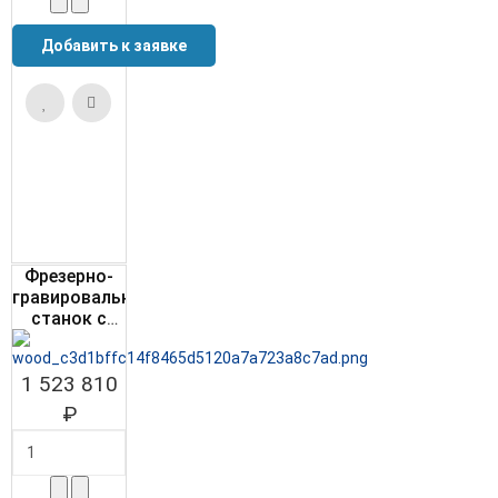
Фрезерно-
гравировальный
станок с
ЧПУ
WoodTec T-
1 523 810
1513х4
₽