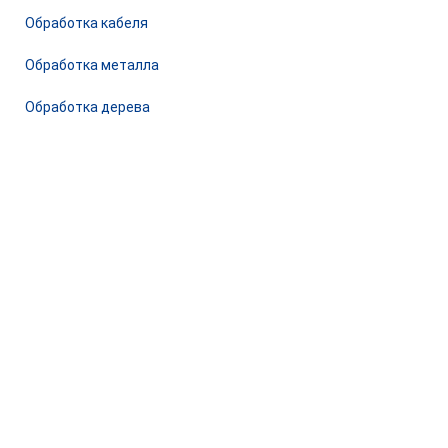
Обработка кабеля
Обработка металла
Обработка дерева
© 2026 Станкомастеринструмент — станки и оборудование
для предприятий. Сайт носит информационный характер, не
является публичной офертой.
ООО «ПКФ СМИ» ОГРН - 1217800042987, ИНН - 7810915383