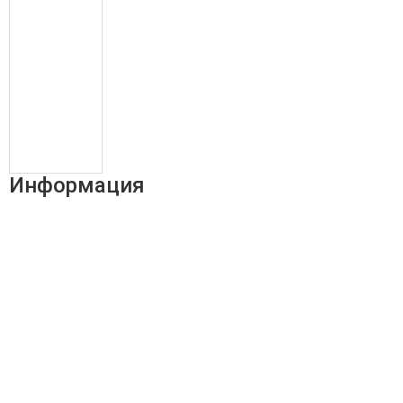
Информация
Адрес:
196247, Санкт-Петербург, Ленинский пр., д.151, офис
805
Эл.почта:
info@stanki-spb.com
Тел.:
раб:
8 (800) 301-73-76
сот:
8 (981) 862-00-06
Телеграм: