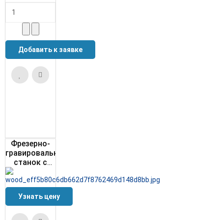
Фрезерно-
гравировальный
станок с
ЧПУ
WoodTec CH
2030 N
Узнать цену