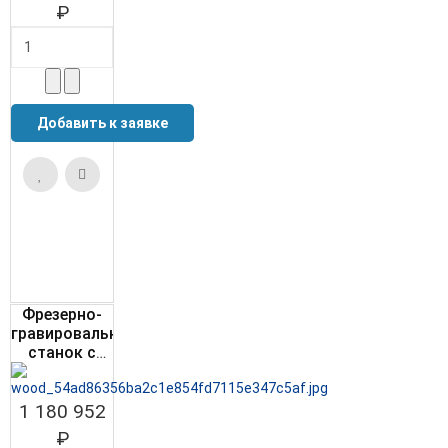
₽
Фрезерно-
гравировальный
станок с
ЧПУ
WoodTec HR
1 180 952
1325
₽