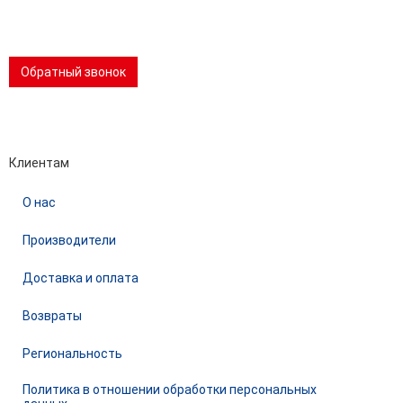
8 (981) 862-00-06
📢 Telegram-канал
Обратный звонок
Performance-маркетинг
Emisart & ArtLiberty
Клиентам
О нас
Производители
Доставка и оплата
Возвраты
Региональность
Политика в отношении обработки персональных