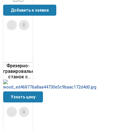
Фрезерно-
гравировальный
станок с
ЧПУ
WoodTec CH
2030 LN
Узнать цену