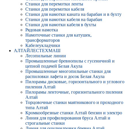
Станки для перемотки ленты
Станки для перемотки кабеля
Станки для намотки каната на барабан и в бухту
Станки для намотки кабеля на барабан
Станки для намотки кабеля в бухты
Рядовая намотка
Намоточные станки для катушек,
трансформаторов
Кабелеукладчики
АЛТАЙЛЕСТЕХМАШ
Лесопильные линии
Промышленные бревнопилы с гусеничной и
цепной подачей Белая Акула
Промышленные многопильные станки для
распиловки лафета и досок Белая Акула
Пилорамы дисковые, горизонтального и углового
пиления Алтай
Пилорамы ленточные, горизонтального пиления
Алтай
Торцовочные станки маятникового и проходного
типа Алтай
Кромкообрезные станки Алтай бензин и электро
Линия для профилирования бруса Алтай и
строгальные станки
Линия для оцилиндровки бревна Алтай