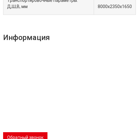
Транспортировочные параметры:
Д,Ш,В, мм
8000х2350х1650
Информация
Адрес:
196247, Санкт-Петербург, Ленинский пр., д.151, офис
805
Эл.почта:
info@stanki-spb.com
Тел.:
раб:
8 (800) 301-73-76
сот:
8 (981) 862-00-06
Телеграм:
8 (981) 862-00-06
📢 Telegram-канал
Обратный звонок