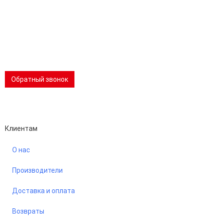
раб:
8 (800) 301-73-76
сот:
8 (981) 862-00-06
Телеграм:
8 (981) 862-00-06
📢 Telegram-канал
Обратный звонок
Performance-маркетинг
Emisart & ArtLiberty
Клиентам
О нас
Производители
Доставка и оплата
Возвраты