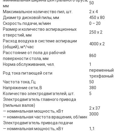
Минимальная ширина центрального бруса,
50
мм
Максимальное количество пил, шт.
2 х 4
Диаметр дисковой пилы, мм
450 х 80
Скорость подачи, м/мин
0 – 20
Размер и количество аспирационных
250 х 2
отверстий, мм
Расход воздуха в системе аспирации
4000 х 2
(общий), м³/час
Расстояние от пола до рабочей
860
поверхности стола, мм
Норма обслуживания, чел.
1
переменный
Род тока питающей сети
трехфазный
Частота тока, Гц
50
Напряжение сети, В
380
Количество электродвигателей, шт.
5
Электродвигатель главного привода
(пильных валов)
2 х 37
― номинальная мощность, кВт
3000
― номинальная частота вращения, об/мин
Электродвигатель привода подачи
― номинальная мощность, кВт
1,1