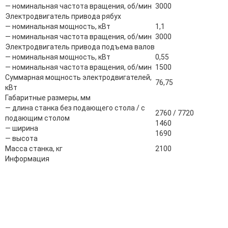
― номинальная частота вращения, об/мин
3000
Электродвигатель привода рябух
― номинальная мощность, кВт
1,1
― номинальная частота вращения, об/мин
3000
Электродвигатель привода подъема валов
― номинальная мощность, кВт
0,55
― номинальная частота вращения, об/мин
1500
Суммарная мощность электродвигателей,
76,75
кВт
Габаритные размеры, мм
― длина станка без подающего стола / с
2760 / 7720
подающим столом
1460
― ширина
1690
― высота
Масса станка, кг
2100
Информация
Адрес:
196247, Санкт-Петербург, Ленинский пр., д.151, офис 805
Эл.почта:
info@stanki-spb.com
Тел.: