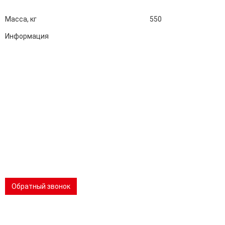
Масса, кг
550
Информация
Адрес:
196247, Санкт-Петербург, Ленинский пр., д.151, офис 805
Эл.почта:
info@stanki-spb.com
Тел.:
раб:
8 (800) 301-73-76
сот:
8 (981) 862-00-06
Телеграм:
8 (981) 862-00-06
📢 Telegram-канал
Обратный звонок
Performance-маркетинг
Emisart & ArtLiberty