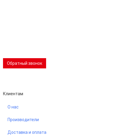
Эл.почта:
info@stanki-spb.com
Тел.:
раб:
8 (800) 301-73-76
сот:
8 (981) 862-00-06
Телеграм:
8 (981) 862-00-06
📢 Telegram-канал
Обратный звонок
Performance-маркетинг
Emisart & ArtLiberty
Клиентам
О нас
Производители
Доставка и оплата