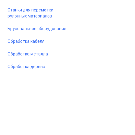
Станки для перемотки
рулонных материалов
Брусовальное оборудование
Обработка кабеля
Обработка металла
Обработка дерева
© 2026 Станкомастеринструмент — станки и оборудование
для предприятий. Сайт носит информационный характер, не
является публичной офертой.
ООО «ПКФ СМИ» ОГРН - 1217800042987, ИНН - 7810915383