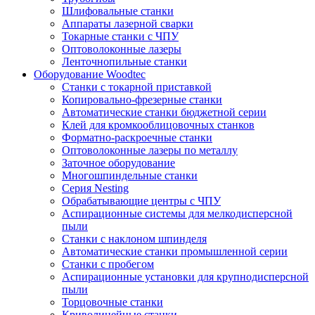
Шлифовальные станки
Аппараты лазерной сварки
Токарные станки с ЧПУ
Оптоволоконные лазеры
Ленточнопильные станки
Оборудование Woodtec
Станки с токарной приставкой
Копировально-фрезерные станки
Автоматические станки бюджетной серии
Клей для кромкооблицовочных станков
Форматно-раскроечные станки
Оптоволоконные лазеры по металлу
Заточное оборудование
Многошпиндельные станки
Серия Nesting
Обрабатывающие центры с ЧПУ
Аспирационные системы для мелкодисперсной
пыли
Станки с наклоном шпинделя
Автоматические станки промышленной серии
Станки с пробегом
Аспирационные установки для крупнодисперсной
пыли
Торцовочные станки
Криволинейные станки