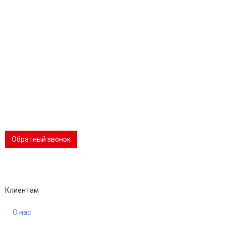
Адрес:
196247, Санкт-Петербург, Ленинский пр., д.151, офис 805
Эл.почта:
info@stanki-spb.com
Тел.:
раб:
8 (800) 301-73-76
сот:
8 (981) 862-00-06
Телеграм:
8 (981) 862-00-06
📢 Telegram-канал
Обратный звонок
Performance-маркетинг
Emisart & ArtLiberty
Клиентам
О нас