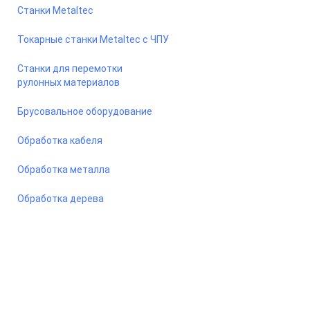
Станки Metaltec
Токарные станки Metaltec с ЧПУ
Станки для перемотки
рулонных материалов
Брусовальное оборудование
Обработка кабеля
Обработка металла
Обработка дерева
© 2026 Станкомастеринструмент — станки и оборудование
для предприятий. Сайт носит информационный характер, не
является публичной офертой.
ООО «ПКФ СМИ» ОГРН - 1217800042987, ИНН - 7810915383