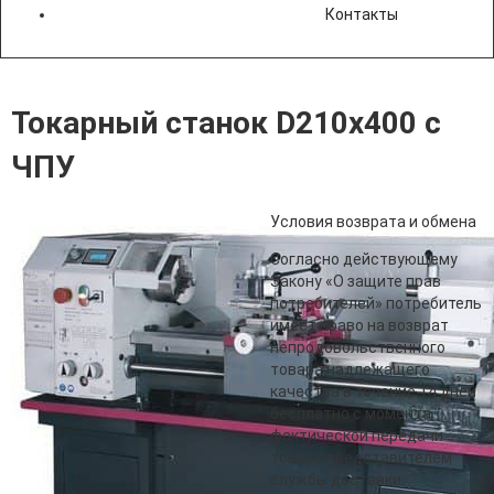
Контакты
Токарный станок D210х400 с
ЧПУ
Условия возврата и обмена
Согласно действующему
Закону «О защите прав
потребителей» потребитель
имеет право на возврат
непродовольственного
товара надлежащего
качества в течение 14 дней
бесплатно с момента
фактической передачи
товара представителем
службы доставки.