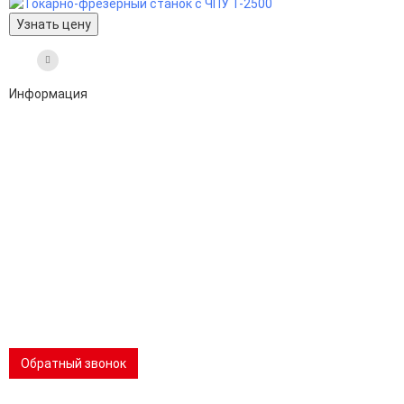
Узнать цену
Информация
Адрес:
196247, Санкт-Петербург, Ленинский пр., д.151, офис 805
Эл.почта:
info@stanki-spb.com
Тел.:
раб:
8 (800) 301-73-76
сот:
8 (981) 862-00-06
Телеграм:
8 (981) 862-00-06
📢 Telegram-канал
Обратный звонок