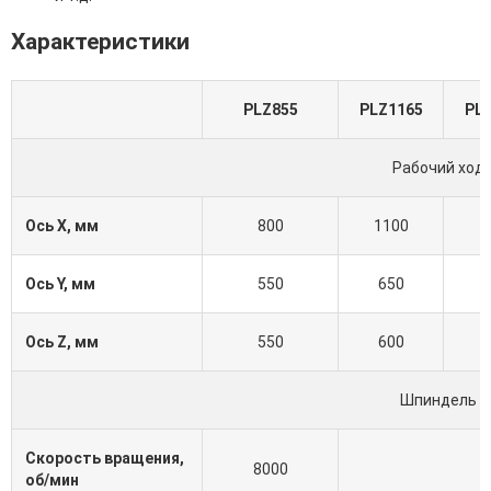
Характеристики
PLZ855
PLZ1165
PL
Рабочий ход
Ось X, мм
800
1100
1
Ось Y, мм
550
650
Ось Z, мм
550
600
Шпиндель
Скорость вращения,
8000
об/мин