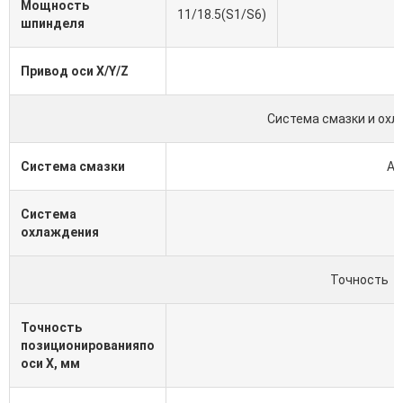
Мощность
11/18.5(S1/S6)
шпинделя
Привод оси X/Y/Z
Система смазки и ох
Система смазки
Ав
Система
охлаждения
Точность
Точность
позиционированияпо
оси X, мм