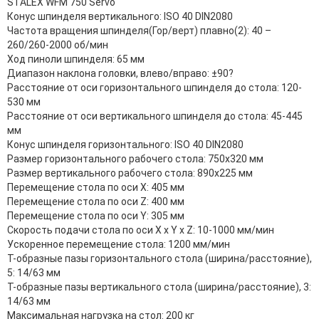
STALEX WFM 750 Servo
Конус шпинделя вертикального: ISO 40 DIN2080
Частота вращения шпинделя(Гор/верт) плавно(2): 40 –
260/260-2000 об/мин
Ход пиноли шпинделя: 65 мм
Диапазон наклона головки, влево/вправо: ±90?
Расстояние от оси горизонтального шпинделя до стола: 120-
530 мм
Расстояние от оси вертикального шпинделя до стола: 45-445
мм
Конус шпинделя горизонтального: ISO 40 DIN2080
Размер горизонтального рабочего стола: 750x320 мм
Размер вертикального рабочего стола: 890x225 мм
Перемещение стола по оси Х: 405 мм
Перемещение стола по оси Z: 400 мм
Перемещение стола по оси Y: 305 мм
Скорость подачи стола по оси Х x Y x Z: 10-1000 мм/мин
Ускоренное перемещение стола: 1200 мм/мин
Т-образные пазы горизонтального стола (ширина/расстояние),
5: 14/63 мм
Т-образные пазы вертикального стола (ширина/расстояние), 3:
14/63 мм
Максимальная нагрузка на стол: 200 кг