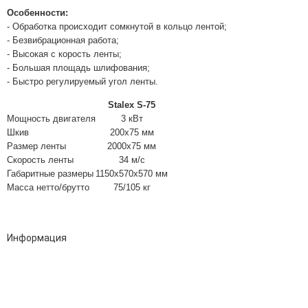
Особенности:
- Обработка происходит сомкнутой в кольцо лентой;
- Безвибрационная работа;
- Высокая с корость ленты;
- Большая площадь шлифования;
- Быстро регулируемый угол ленты.
Stalex S-75
Мощность двигателя
3 кВт
Шкив
200х75 мм
Размер ленты
2000х75 мм
Скорость ленты
34 м/с
Габаритные размеры
1150х570х570 мм
Масса нетто/брутто
75/105 кг
Информация
Адрес:
196247, Санкт-Петербург, Ленинский пр., д.151, офис 805
Эл.почта:
info@stanki-spb.com