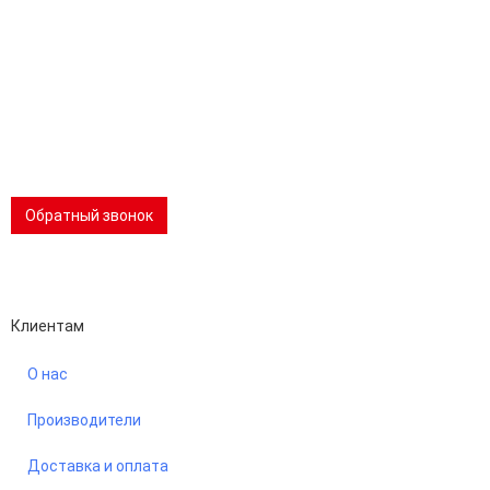
Тел.:
раб:
8 (800) 301-73-76
сот:
8 (981) 862-00-06
Телеграм:
8 (981) 862-00-06
📢 Telegram-канал
Обратный звонок
Performance-маркетинг
Emisart & ArtLiberty
Клиентам
О нас
Производители
Доставка и оплата