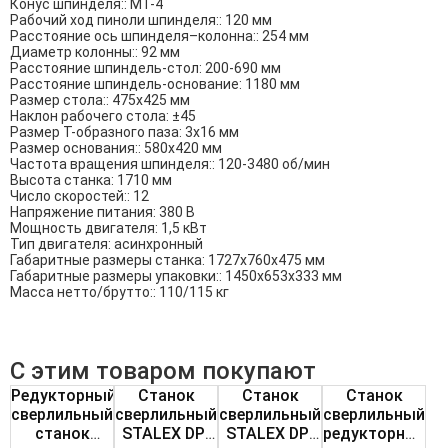
Конус шпинделя:: МТ-4
Рабочий ход пиноли шпинделя:: 120 мм
Расстояние ось шпинделя–колонна:: 254 мм
Диаметр колонны:: 92 мм
Расстояние шпиндель-стол: 200-690 мм
Расстояние шпиндель-основание: 1180 мм
Размер стола:: 475х425 мм
Наклон рабочего стола: ±45
Размер Т-образного паза: 3x16 мм
Размер основания:: 580х420 мм
Частота вращения шпинделя:: 120-3480 об/мин
Высота станка: 1710 мм
Число скоростей:: 12
Напряжение питания: 380 В
Мощность двигателя: 1,5 кВт
Тип двигателя: асинхронный
Габаритные размеры станка: 1727х760х475 мм
Габаритные размеры упаковки:: 1450х653х333 мм
Масса нетто/брутто:: 110/115 кг
С этим товаром покупают
Редукторный
Станок
Станок
Станок
сверлильный
сверлильный
сверлильный
сверлильный
станок
STALEX DP-
STALEX DP-
редукторный