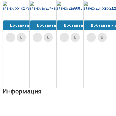
Profi
MTB-25PF
MGB40
MTB-25
Информация
Адрес:
196247, Санкт-Петербург, Ленинский пр., д.151, офис
805