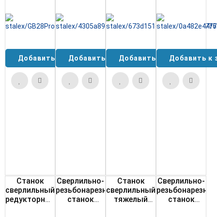
STALEX GB28
20/T
25F/T
STALEX SHD-
Profi
50PF Pro
Станок
Сверлильно-
Станок
Сверлильно-
сверлильный
резьбонарезной
сверлильный
резьбонарезной
редукторный
станок
тяжелый
станок
STALEX GB25
STALEX
STALEX
STALEX